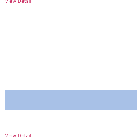
View Detail
Nome do Serviço
Nec mattis nibh dignissim sapien phasellus nisi feugiat si hac
View Detail