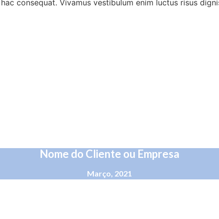
i hac consequat. Vivamus vestibulum enim luctus risus digni
Nome do Cliente ou Empresa
Março, 2021
 consequat. Vivamus vestibulum enim luctus risus dignissim mollis