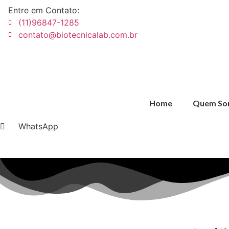
Pular
Entre em Contato:
para
(11)96847-1285
o
contato@biotecnicalab.com.br
conteúdo
Home
Quem So
WhatsApp