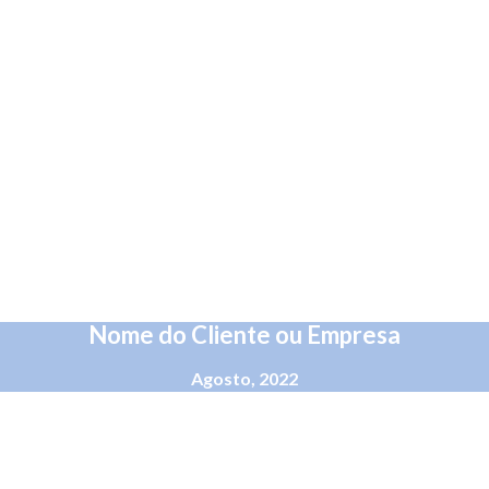
Nome do Cliente ou Empresa
Agosto, 2022
 consequat. Vivamus vestibulum enim luctus risus dignissim mollis