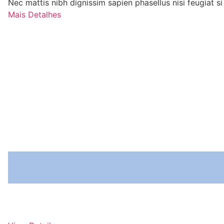
Nec mattis nibh dignissim sapien phasellus nisi feugiat s
Mais Detalhes
Nome do Serviço
Nec mattis nibh dignissim sapien phasellus nisi feugiat si hac