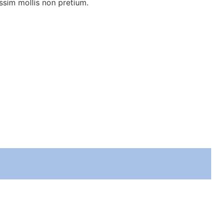
ssim mollis non pretium.
 non pretium.